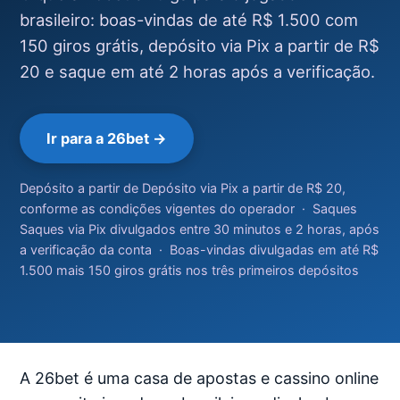
brasileiro: boas-vindas de até R$ 1.500 com
150 giros grátis, depósito via Pix a partir de R$
20 e saque em até 2 horas após a verificação.
Ir para a 26bet →
Depósito a partir de Depósito via Pix a partir de R$ 20,
conforme as condições vigentes do operador · Saques
Saques via Pix divulgados entre 30 minutos e 2 horas, após
a verificação da conta · Boas-vindas divulgadas em até R$
1.500 mais 150 giros grátis nos três primeiros depósitos
A 26bet é uma casa de apostas e cassino online