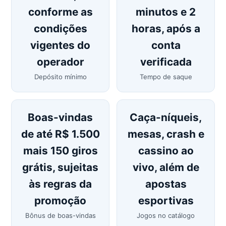
conforme as
minutos e 2
condições
horas, após a
vigentes do
conta
operador
verificada
Depósito mínimo
Tempo de saque
Boas-vindas
Caça-níqueis,
de até R$ 1.500
mesas, crash e
mais 150 giros
cassino ao
grátis, sujeitas
vivo, além de
às regras da
apostas
promoção
esportivas
Bônus de boas-vindas
Jogos no catálogo