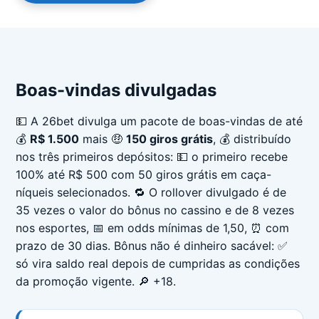
Boas-vindas divulgadas
💵 A 26bet divulga um pacote de boas-vindas de até
💰
R$ 1.500
mais 🤑
150 giros grátis
, 💰 distribuído
nos três primeiros depósitos: 💵 o primeiro recebe
100% até R$ 500 com 50 giros grátis em caça-
níqueis selecionados. 🔁 O rollover divulgado é de
35 vezes o valor do bônus no cassino e de 8 vezes
nos esportes, 📅 em odds mínimas de 1,50, ⏰ com
prazo de 30 dias. Bônus não é dinheiro sacável: ✅
só vira saldo real depois de cumpridas as condições
da promoção vigente. 🔎 +18.