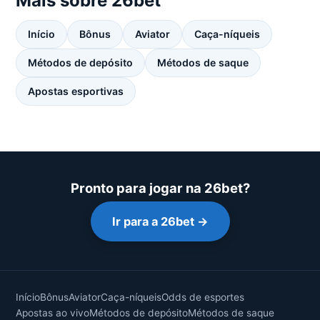
Mais sobre 26bet
Início
Bônus
Aviator
Caça-níqueis
Métodos de depósito
Métodos de saque
Apostas esportivas
Pronto para jogar na 26bet?
Ir para a 26bet →
Início
Bônus
Aviator
Caça-níqueis
Odds de esportes
Apostas ao vivo
Métodos de depósito
Métodos de saque