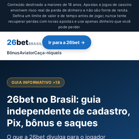
Conteúdo destinado a maiores de 18 anos. Apostas e jogos de cassino
envolvem risco real de perda de dinheiro e não são fonte de renda.
Defina um limite de valor e de tempo antes de jogar, nunca tente
recuperar perdas com novas apostas e use apenas dinheiro que você
pode perder.
26
bet
Ir para a 26bet →
BRASIL
Bônus
Aviator
Caça-níqueis
GUIA INFORMATIVO +18
26bet no Brasil: guia
independente de cadastro,
Pix, bônus e saques
O que a 26bet divulga para o jogador